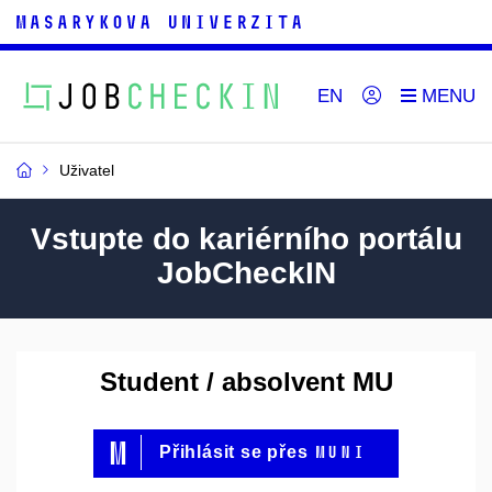
EN
Uživatel
Vstupte do kariérního portálu
JobCheckIN
Student / absolvent MU
MUNI
Přihlásit se přes