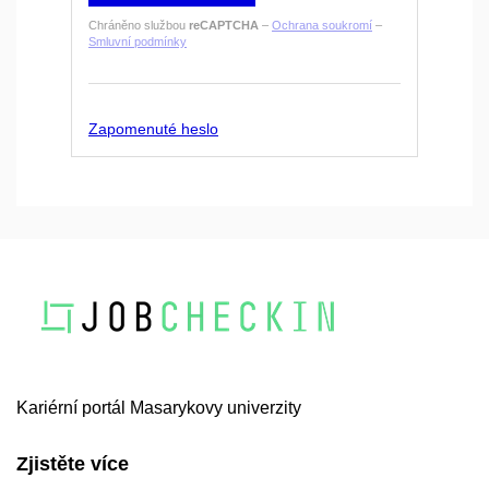
Chráněno službou
reCAPTCHA
–
Ochrana soukromí
–
Smluvní podmínky
Zapomenuté heslo
Kariérní portál Masarykovy univerzity
Zjistěte více