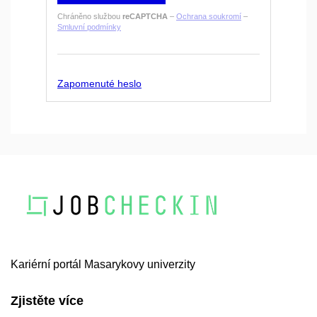
Chráněno službou
reCAPTCHA
–
Ochrana soukromí
–
Smluvní podmínky
Zapomenuté heslo
Kariérní portál Masarykovy univerzity
Zjistěte více