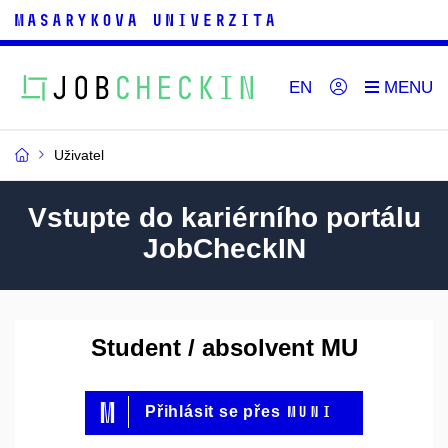
EN
Uživatel
Vstupte do kariérního portálu
JobCheckIN
Student / absolvent MU
MUNI
Přihlásit se přes